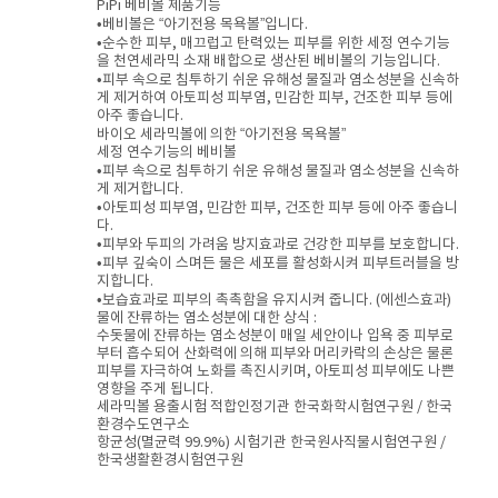
PiPi 베비볼 제품기능
•베비볼은 “아기전용 목욕볼”입니다.
•순수한 피부, 매끄럽고 탄력있는 피부를 위한 세정 연수기능
을 천연세라믹 소재 배합으로 생산된 베비볼의 기능입니다.
•피부 속으로 침투하기 쉬운 유해성 물질과 염소성분을 신속하
게 제거하여 아토피성 피부염, 민감한 피부, 건조한 피부 등에
아주 좋습니다.
바이오 세라믹볼에 의한 “아기전용 목욕볼”
세정 연수기능의 베비볼
•피부 속으로 침투하기 쉬운 유해성 물질과 염소성분을 신속하
게 제거합니다.
•아토피성 피부염, 민감한 피부, 건조한 피부 등에 아주 좋습니
다.
•피부와 두피의 가려움 방지효과로 건강한 피부를 보호합니다.
•피부 깊숙이 스며든 물은 세포를 활성화시켜 피부트러블을 방
지합니다.
•보습효과로 피부의 촉촉함을 유지시켜 줍니다. (에센스효과)
물에 잔류하는 염소성분에 대한 상식 :
수돗물에 잔류하는 염소성분이 매일 세안이나 입욕 중 피부로
부터 흡수되어 산화력에 의해 피부와 머리카락의 손상은 물론
피부를 자극하여 노화를 촉진시키며, 아토피성 피부에도 나쁜
영향을 주게 됩니다.
세라믹볼 용출시험 적합인정기관 한국화학시험연구원 / 한국
환경수도연구소
항균성(멸균력 99.9%) 시험기관 한국원사직물시험연구원 /
한국생활환경시험연구원