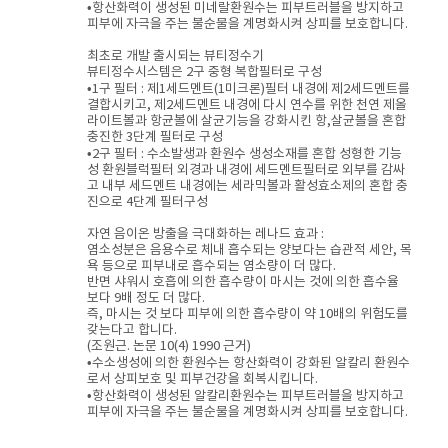
•항산화력이 생성된 미네랄환원수는 피부트러블을 방지하고
피부에 자극을 주는 불순물을 계명화시켜 상피를 보호합니다.
최초로 개발 출시되는 뷰티정수기
뷰티정수시스템은 2구 중형 복합필터로 구성
•1구 필터 : 제1세드멘트(1미크론)필터 내경에 제2세드멘트를
결합시키고, 제2세드멘트 내경에 다시 연수를 위한 천연 제올
라이트볼과 항균볼에 살균기능을 강화시킨 항,살균볼을 혼합
충진한 3단계 필터로 구성
•2구 필터 : 수소발생과 환원수 생성소재를 혼합 성형한 기능
성 환원블럭필터 외경과 내경에 세드멘트필터로 외부를 감싸
고 내부 세드멘트 내경에는 세라믹볼과 활성효소제의 혼합 충
진으로 4단계 필터구성
자연 음이온 방출을 극대화하는 레나드 효과 :
염소성분은 음용수로 체내 흡수되는 양보다는 습관적 세안, 목
욕 등으로 피부내로 흡수되는 염소량이 더 많다.
반면 샤워시 호흡에 의한 흡수량이 마시는 것에 의한 흡수율
보다 9배 정도 더 많다.
즉, 마시는 것 보다 피부에 의한 흡수량이 약 10배의 위험도를
갖는다고 합니다.
(조원근. 논문 10(4) 1990 근거)
•수소생성에 의한 환원수는 항산화력이 강화된 알칼리 환원수
로서 상피보호 및 피부건강을 회복시킵니다.
•항산화력이 생성된 알칼리환원수는 피부트러블을 방지하고
피부에 자극을 주는 불순물을 계명화시켜 상피를 보호합니다.